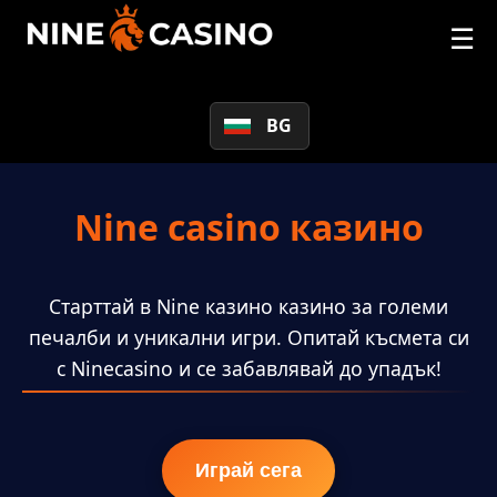
☰
BG
Nine casino казино
Старттай в Nine казино казино за големи
печалби и уникални игри. Опитай късмета си
с Ninecasino и се забавлявай до упадък!
Играй сега