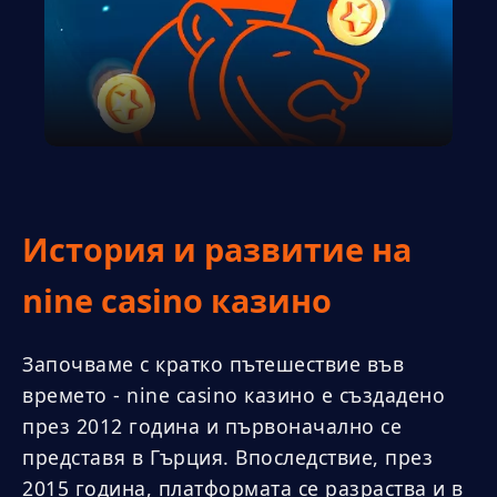
История и развитие на
nine casino казино
Започваме с кратко пътешествие във
времето - nine casino казино е създадено
през 2012 година и първоначално се
представя в Гърция. Впоследствие, през
2015 година, платформата се разраства и в