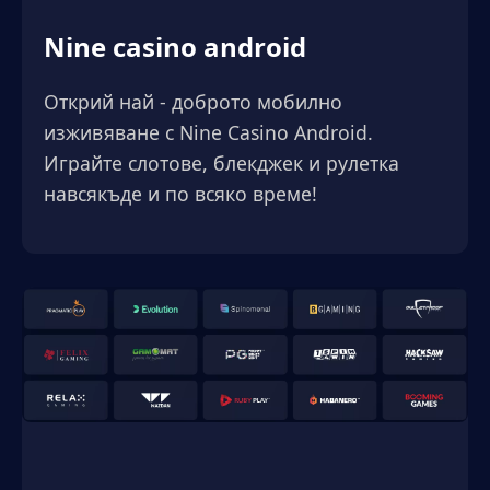
Nine casino android
Открий най - доброто мобилно
изживяване с Nine Casino Android.
Играйте слотове, блекджек и рулетка
навсякъде и по всяко време!