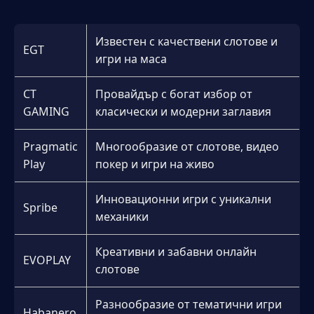
Известен с качествени слотове и
EGT
игри на маса
CT
Провайдър с богат избор от
GAMING
класически и модерни заглавия
Pragmatic
Многообразие от слотове, видео
Play
покер и игри на живо
Инновационни игри с уникални
Spribe
механики
Креативни и забавни онлайн
EVOPLAY
слотове
Разнообразие от тематични игри
Habanero