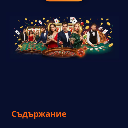
Съдържание