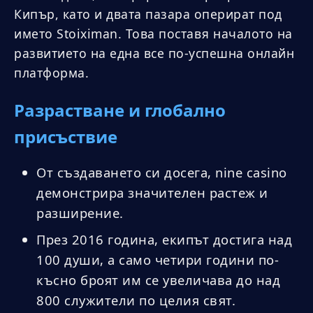
Кипър, като и двата пазара оперират под
името Stoiximan. Това поставя началото на
развитието на една все по-успешна онлайн
платформа.
Разрастване и глобално
присъствие
От създаването си досега, nine casino
демонстрира значителен растеж и
разширение.
През 2016 година, екипът достига над
100 души, а само четири години по-
късно броят им се увеличава до над
800 служители по целия свят.