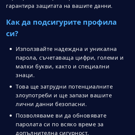
гарантира защитата на вашите данни.
Как да подсигурите профила
си?
Използвайте надеждна и уникална
парола, съчетаваща цифри, големи и
малки букви, както и специални
знаци.
Това ще затрудни потенциалните
злоупотреби и ще запази вашите
лични данни безопасни.
Позволяваме ви да обновявате
паролата си по всяко време за
допълнителна сигурност.