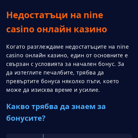
Недостатъци на nine
casino онлайн казино
Когато разглеждаме недостатъците на nine
casino онлайн казино, един от основните е
свързан с условията за начален бонус. За
да изтеглите печалбите, трябва да
превъртите бонуса няколко пъти, което
може да изисква време и усилие.
Какво трябва да знаем за
бонусите?