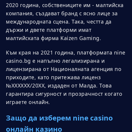
2020 година, собствениците им - малтийска
компания, създават бранд с ясно лице за
международната сцена. Така, честта да
държи и двете платформи имат
малтийската фирма Kaizen Gaming.
Към края на 2021 година, платформата nine
casino.bg е напълно легализирана и
лицензирана от Националната агенция по
приходите, като притежава лиценз
№XXXXXX/20XX, издаден от Малда. Това
гарантира сигурност и прозрачност когато
играете онлайн.
Защо да изберем nine casino
онлайн казино