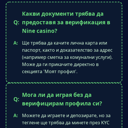
Какви документи трябва да
предоставя за верификация в
Nine casino?
Ще трябва да качите лична карта или
паспорт, както и доказателство за адрес
(например сметка за комунални услуги).
Може да ги прикачите директно в
секцията 'Моят профил'.
Мога ли да играя без да
верифицирам профила си?
Можете да играете и депозирате, но за
теглене ще трябва да минете през KYC