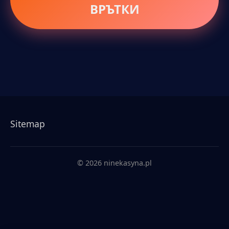
ВРЪТКИ
Sitemap
© 2026 ninekasyna.pl