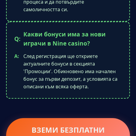
процеса и да потвърдите
самоличността си.
Какви бонуси има за нови
играчи в Nine casino?
След регистрация ще откриете
актуалните бонуси в секцията
'Промоции'. Обикновено има начален
бонус за първи депозит, а условията са
описани към всяка оферта.
ВЗЕМИ БЕЗПЛАТНИ