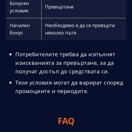
Бонусен
Превъртане
условие
Начален
Необходимо е да се превърти
бонус
няколко пъти
Потребителите трябва да изпълнят
изискванията за превъртане, за да
получат достъп до средствата си.
Тези условия могат да варират според
промоциите и периодите.
FAQ