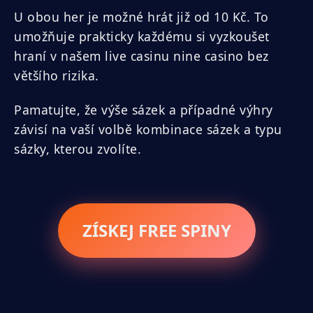
U obou her je možné hrát již od 10 Kč. To
umožňuje prakticky každému si vyzkoušet
hraní v našem live casinu nine casino bez
většího rizika.
Pamatujte, že výše sázek a případné výhry
závisí na vaší volbě kombinace sázek a typu
sázky, kterou zvolíte.
ZÍSKEJ FREE SPINY