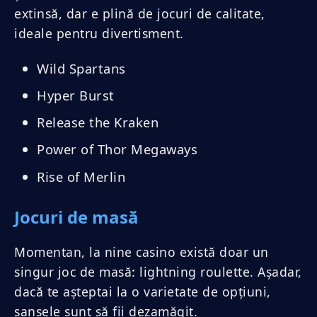
extinsă, dar e plină de jocuri de calitate,
ideale pentru divertisment.
Wild Spartans
Hyper Burst
Release the Kraken
Power of Thor Megaways
Rise of Merlin
Jocuri de masă
Momentan, la nine casino există doar un
singur joc de masă: lightning roulette. Așadar,
dacă te așteptai la o varietate de opțiuni,
șansele sunt să fii dezamăgit.