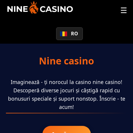
☰
RO
Nine casino
Imaginează - ți norocul la casino nine casino!
Descoperă diverse jocuri și câștigă rapid cu
bonusuri speciale și suport nonstop. Înscrie - te
acum!