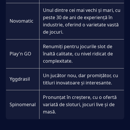
Unul dintre cei mai vechi și mari, cu
peste 30 de ani de experiență în
Novomatic
industrie, oferind o varietate vastă
de jocuri.
Renumiți pentru jocurile slot de
Play'n GO
înaltă calitate, cu nivel ridicat de
complexitate.
Un jucător nou, dar promițător, cu
Yggdrasil
titluri inovatoare și interesante.
Pronunțat în creștere, cu o ofertă
Spinomenal
variată de sloturi, jocuri live și de
masă.