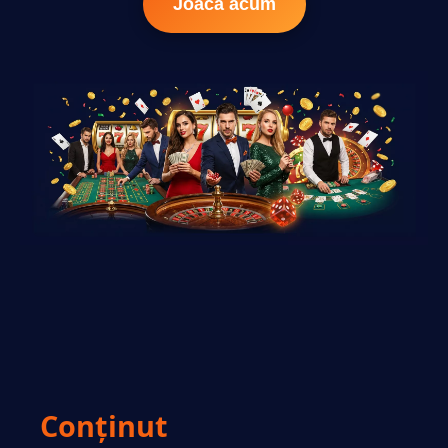
Joacă acum
Conținut