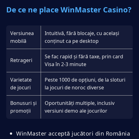
De ce ne place WinMaster Casino?
Versiunea
Intuitivă, fără blocaje, cu același
mobilă
conținut ca pe desktop
Se fac rapid și fără taxe, prin card
Retrageri
Visa în 2-3 minute
Varietate
Peste 1000 de opțiuni, de la sloturi
de jocuri
la jocuri de noroc diverse
Bonusuri și
Oportunități multiple, inclusiv
promoții
versiuni demo ale jocurilor
WinMaster acceptă jucători din România