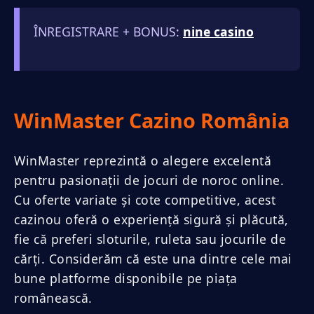
ÎNREGISTRARE + BONUS:
nine casino
WinMaster Cazino România
WinMaster reprezintă o alegere excelentă
pentru pasionații de jocuri de noroc online.
Cu oferte variate și cote competitive, acest
cazinou oferă o experiență sigură și plăcută,
fie că preferi sloturile, ruleta sau jocurile de
cărți. Considerăm că este una dintre cele mai
bune platforme disponibile pe piața
românească.