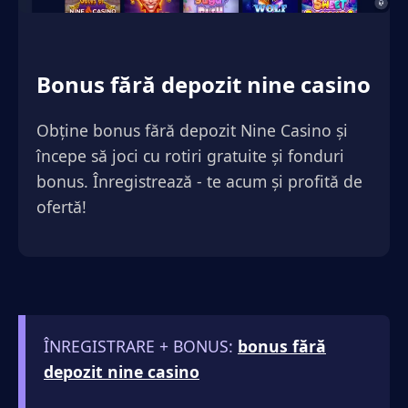
Bonus fără depozit nine casino
Obține bonus fără depozit Nine Casino și
începe să joci cu rotiri gratuite și fonduri
bonus. Înregistrează - te acum și profită de
ofertă!
ÎNREGISTRARE + BONUS:
bonus fără
depozit nine casino