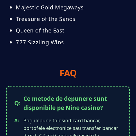
Majestic Gold Megaways
Treasure of the Sands
Queen of the East
777 Sizzling Wins
FAQ
Ce metode de depunere sunt
disponibile pe Nine casino?
Poți depune folosind card bancar,
portofele electronice sau transfer bancar
direct. Găsești opțiunile exacte la