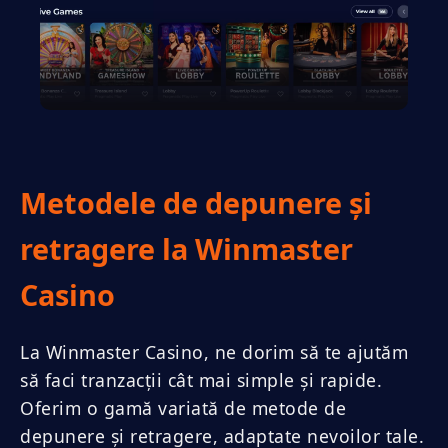
Metodele de depunere și
retragere la Winmaster
Casino
La Winmaster Casino, ne dorim să te ajutăm
să faci tranzacții cât mai simple și rapide.
Oferim o gamă variată de metode de
depunere și retragere, adaptate nevoilor tale.