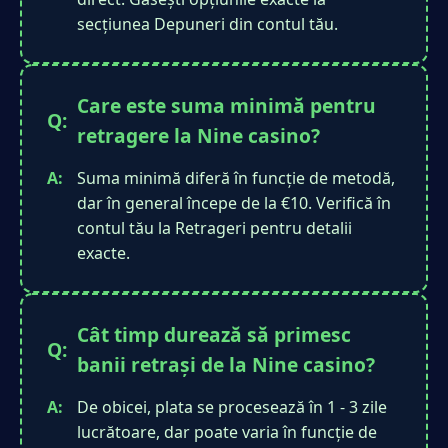
secțiunea Depuneri din contul tău.
Care este suma minimă pentru
retragere la Nine casino?
Suma minimă diferă în funcție de metodă,
dar în general începe de la €10. Verifică în
contul tău la Retrageri pentru detalii
exacte.
Cât timp durează să primesc
banii retrași de la Nine casino?
De obicei, plata se procesează în 1 - 3 zile
lucrătoare, dar poate varia în funcție de